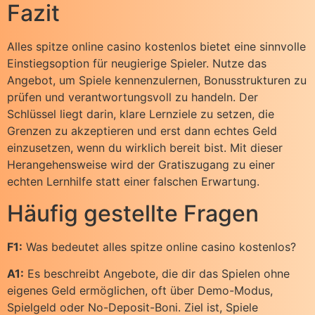
Fazit
Alles spitze online casino kostenlos bietet eine sinnvolle
Einstiegsoption für neugierige Spieler. Nutze das
Angebot, um Spiele kennenzulernen, Bonusstrukturen zu
prüfen und verantwortungsvoll zu handeln. Der
Schlüssel liegt darin, klare Lernziele zu setzen, die
Grenzen zu akzeptieren und erst dann echtes Geld
einzusetzen, wenn du wirklich bereit bist. Mit dieser
Herangehensweise wird der Gratiszugang zu einer
echten Lernhilfe statt einer falschen Erwartung.
Häufig gestellte Fragen
F1:
Was bedeutet alles spitze online casino kostenlos?
A1:
Es beschreibt Angebote, die dir das Spielen ohne
eigenes Geld ermöglichen, oft über Demo-Modus,
Spielgeld oder No-Deposit-Boni. Ziel ist, Spiele