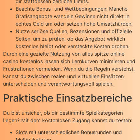
dir stattdessen zeitliche Limits.
Beachte Bonus- und Wettbedingungen: Manche
Gratisangebote wandeln Gewinne nicht direkt in
echtes Geld um oder setzen hohe Umsatzhürden.
Nutze seriöse Quellen, Rezensionen und offizielle
Seiten, um zu prüfen, ob das Angebot wirklich
kostenlos bleibt oder versteckte Kosten drohen.
Durch eine gezielte Nutzung von alles spitze online
casino kostenlos lassen sich Lernkurven minimieren und
Frustrationen vermeiden. Wenn du die Regeln verstehst,
kannst du zwischen realen und virtuellen Einsätzen
unterscheiden und verantwortungsvoll spielen.
Praktische Einsatzbereiche
Du bist unsicher, ob dir bestimmte Spielkategorien
liegen? Mit dem kostenlosen Zugang kannst du testen:
Slots mit unterschiedlichen Bonusrunden und
Multiplikatoren