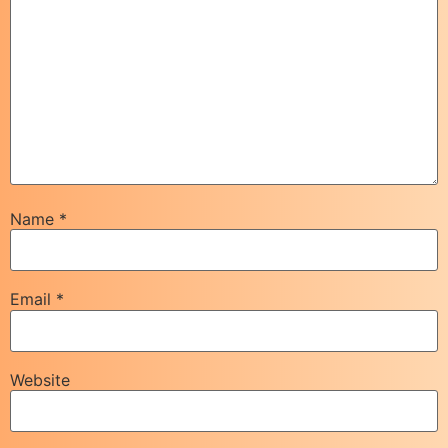
Name
*
Email
*
Website