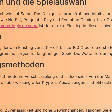
n und die Spielauswahl
ch wie auf Safari. Das Design ist farbenfroh und intuitiv, p
 wie NetEnt, Pragmatic Play und Evolution Gaming. Live-C
zamba-login.de.com/
ist der direkte Einstieg in dieses Univ
n
er den Einstieg versüßt – oft bis zu 100 % auf die erste E
ramme sorgen für langfristigen Spaß. Die Wettanforderunge
ngsmethoden
tzt moderne Verschlüsselung und ist lizenziert von der Ma
ofortüberweisung oder Kryptos. Auszahlungen sind blitzschn
, Zuverlässigkeit und hohe Gewinnchancen. Tauchen Sie ein 