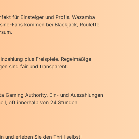
erfekt für Einsteiger und Profis. Wazamba
asino-Fans kommen bei Blackjack, Roulette
ersum.
inzahlung plus Freispiele. Regelmäßige
n sind fair und transparent.
lta Gaming Authority. Ein- und Auszahlungen
ell, oft innerhalb von 24 Stunden.
und erleben Sie den Thrill selbst!