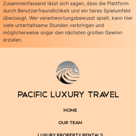
Zusammenfassend lässt sich sagen, dass die Plattform
durch Benutzerfreundlichkeit und ein faires Spielumfeld
überzeugt. Wer verantwortungsbewusst spielt, kann hier
viele unterhaltsame Stunden verbringen und
möglicherweise sogar den nächsten großen Gewinn
erzielen.
HOME
OUR TEAM
LUXURY PROPERTY RENTALS