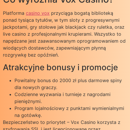
Platforma
casino vox
przyciąga bogatą biblioteką
ponad tysiąca tytułów, w tym sloty z progresywnymi
jackpotami, gry stołowe jak blackjack czy ruletka, oraz
live casino z profesjonalnymi krupierami. Wszystko to
napędzane jest zaawansowanym oprogramowaniem od
wiodących dostawców, zapewniającym płynną
rozgrywkę bez opóźnień.
Atrakcyjne bonusy i promocje
Powitalny bonus do 2000 zł plus darmowe spiny
dla nowych graczy.
Codzienne wyzwania i turnieje z nagrodami
pieniężnymi.
Program lojalnościowy z punktami wymienialnymi
na gotówkę.
Bezpieczeństwo to priorytet – Vox Casino korzysta z
szyfrowania SSL i jest licencjonowane przez