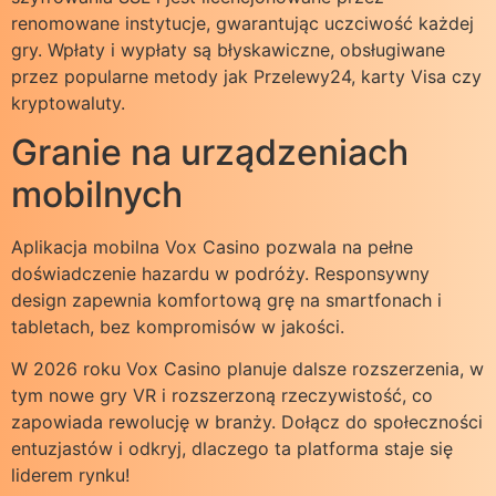
renomowane instytucje, gwarantując uczciwość każdej
gry. Wpłaty i wypłaty są błyskawiczne, obsługiwane
przez popularne metody jak Przelewy24, karty Visa czy
kryptowaluty.
Granie na urządzeniach
mobilnych
Aplikacja mobilna Vox Casino pozwala na pełne
doświadczenie hazardu w podróży. Responsywny
design zapewnia komfortową grę na smartfonach i
tabletach, bez kompromisów w jakości.
W 2026 roku Vox Casino planuje dalsze rozszerzenia, w
tym nowe gry VR i rozszerzoną rzeczywistość, co
zapowiada rewolucję w branży. Dołącz do społeczności
entuzjastów i odkryj, dlaczego ta platforma staje się
liderem rynku!