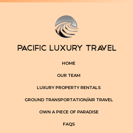
HOME
OUR TEAM
LUXURY PROPERTY RENTALS
GROUND TRANSPORTATION/AIR TRAVEL
OWN A PIECE OF PARADISE
FAQS