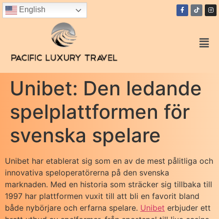
English
Unibet: Den ledande
spelplattformen för
svenska spelare
Unibet har etablerat sig som en av de mest pålitliga och
innovativa speloperatörerna på den svenska
marknaden. Med en historia som sträcker sig tillbaka till
1997 har plattformen vuxit till att bli en favorit bland
både nybörjare och erfarna spelare.
Unibet
erbjuder ett