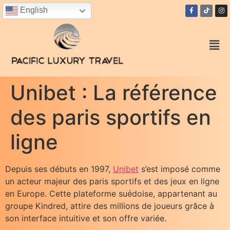
English
Unibet : La référence
des paris sportifs en
ligne
Depuis ses débuts en 1997,
Unibet
s’est imposé comme
un acteur majeur des paris sportifs et des jeux en ligne
en Europe. Cette plateforme suédoise, appartenant au
groupe Kindred, attire des millions de joueurs grâce à
son interface intuitive et son offre variée.