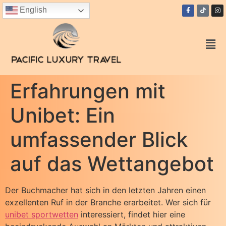
English
Erfahrungen mit
Unibet: Ein
umfassender Blick
auf das Wettangebot
Der Buchmacher hat sich in den letzten Jahren einen
exzellenten Ruf in der Branche erarbeitet. Wer sich für
unibet sportwetten
interessiert, findet hier eine