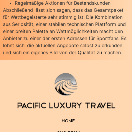
Regelmäßige Aktionen für Bestandskunden
Abschließend lässt sich sagen, dass das Gesamtpaket
für Wettbegeisterte sehr stimmig ist. Die Kombination
aus Seriosität, einer stabilen technischen Plattform und
einer breiten Palette an Wettmöglichkeiten macht den
Anbieter zu einer der ersten Adressen für Sportfans. Es
lohnt sich, die aktuellen Angebote selbst zu erkunden
und sich ein eigenes Bild von der Qualität zu machen.
HOME