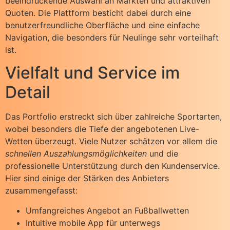
beeindruckende Auswahl an Märkten und attraktiven
Quoten. Die Plattform besticht dabei durch eine
benutzerfreundliche Oberfläche und eine einfache
Navigation, die besonders für Neulinge sehr vorteilhaft
ist.
Vielfalt und Service im
Detail
Das Portfolio erstreckt sich über zahlreiche Sportarten,
wobei besonders die Tiefe der angebotenen Live-
Wetten überzeugt. Viele Nutzer schätzen vor allem die
schnellen Auszahlungsmöglichkeiten
und die
professionelle Unterstützung durch den Kundenservice.
Hier sind einige der Stärken des Anbieters
zusammengefasst:
Umfangreiches Angebot an Fußballwetten
Intuitive mobile App für unterwegs