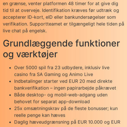
en grænse, venter platformen 48 timer for at give dig
tid til at overveje. Identifikation kræves før udtræk og
accepterer ID-kort, eID eller bankundersøgelser som
verifikation. Supportteamet er tilgængeligt hele tiden på
live chat på engelsk.
Grundlæggende funktioner
og værktøjer
Over 5000 spil fra 23 udbydere, inklusiv live
casino fra SA Gaming og Animo Live
Indbetalinger starter ved EUR 20 med direkte
bankverifikation – ingen papirarbejde påkrævet
Både desktop- og mobil-web-adgang uden
behovet for separat app-download
25x omsætningskrav på de fleste bonusser; kun
reelle penge kan hæves
Daglig hæveudgrænsning på EUR 10.000 og EUR