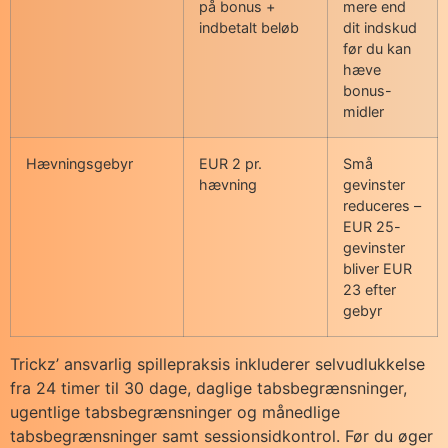
på bonus +
mere end
indbetalt beløb
dit indskud
før du kan
hæve
bonus-
midler
Hævningsgebyr
EUR 2 pr.
Små
hævning
gevinster
reduceres –
EUR 25-
gevinster
bliver EUR
23 efter
gebyr
Trickz’ ansvarlig spillepraksis inkluderer selvudlukkelse
fra 24 timer til 30 dage, daglige tabsbegrænsninger,
ugentlige tabsbegrænsninger og månedlige
tabsbegrænsninger samt sessionsidkontrol. Før du øger