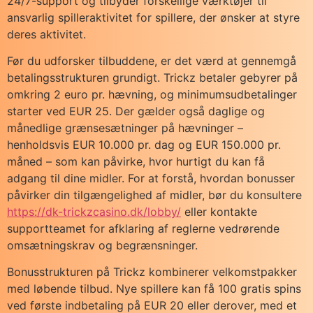
24/7-support og tilbyder forskellige værktøjer til
ansvarlig spilleraktivitet for spillere, der ønsker at styre
deres aktivitet.
Før du udforsker tilbuddene, er det værd at gennemgå
betalingsstrukturen grundigt. Trickz betaler gebyrer på
omkring 2 euro pr. hævning, og minimumsudbetalinger
starter ved EUR 25. Der gælder også daglige og
månedlige grænsesætninger på hævninger –
henholdsvis EUR 10.000 pr. dag og EUR 150.000 pr.
måned – som kan påvirke, hvor hurtigt du kan få
adgang til dine midler. For at forstå, hvordan bonusser
påvirker din tilgængelighed af midler, bør du konsultere
https://dk-trickzcasino.dk/lobby/
eller kontakte
supportteamet for afklaring af reglerne vedrørende
omsætningskrav og begrænsninger.
Bonusstrukturen på Trickz kombinerer velkomstpakker
med løbende tilbud. Nye spillere kan få 100 gratis spins
ved første indbetaling på EUR 20 eller derover, med et