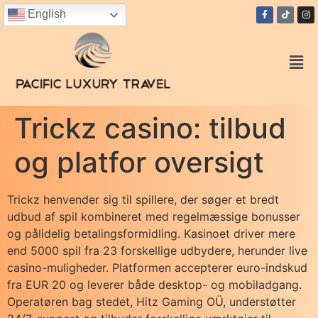
English
Trickz casino: tilbud
og platfor oversigt
Trickz henvender sig til spillere, der søger et bredt
udbud af spil kombineret med regelmæssige bonusser
og pålidelig betalingsformidling. Kasinoet driver mere
end 5000 spil fra 23 forskellige udbydere, herunder live
casino-muligheder. Platformen accepterer euro-indskud
fra EUR 20 og leverer både desktop- og mobiladgang.
Operatøren bag stedet, Hitz Gaming OÜ, understøtter