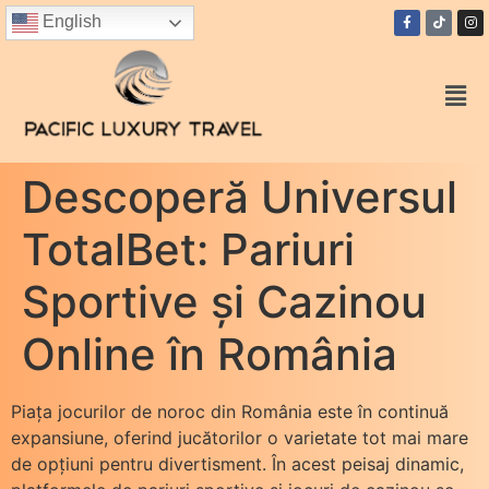
English
Descoperă Universul
TotalBet: Pariuri
Sportive și Cazinou
Online în România
Piața jocurilor de noroc din România este în continuă
expansiune, oferind jucătorilor o varietate tot mai mare
de opțiuni pentru divertisment. În acest peisaj dinamic,