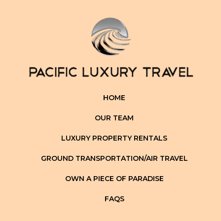
HOME
OUR TEAM
LUXURY PROPERTY RENTALS
GROUND TRANSPORTATION/AIR TRAVEL
OWN A PIECE OF PARADISE
FAQS