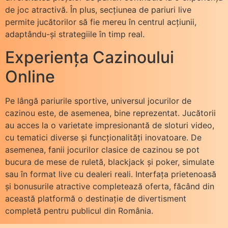
de joc atractivă. În plus, secțiunea de pariuri live
permite jucătorilor să fie mereu în centrul acțiunii,
adaptându-și strategiile în timp real.
Experiența Cazinoului
Online
Pe lângă pariurile sportive, universul jocurilor de
cazinou este, de asemenea, bine reprezentat. Jucătorii
au acces la o varietate impresionantă de sloturi video,
cu tematici diverse și funcționalități inovatoare. De
asemenea, fanii jocurilor clasice de cazinou se pot
bucura de mese de ruletă, blackjack și poker, simulate
sau în format live cu dealeri reali. Interfața prietenoasă
și bonusurile atractive completează oferta, făcând din
această platformă o destinație de divertisment
completă pentru publicul din România.