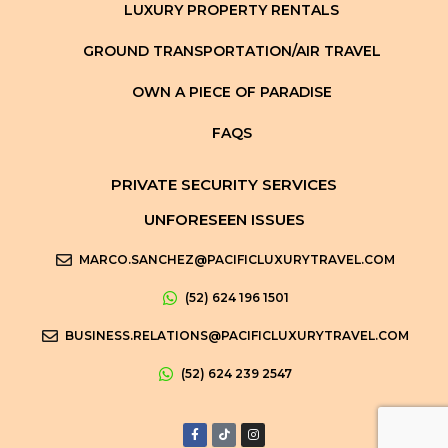
LUXURY PROPERTY RENTALS
GROUND TRANSPORTATION/AIR TRAVEL
OWN A PIECE OF PARADISE
FAQS
PRIVATE SECURITY SERVICES
UNFORESEEN ISSUES
MARCO.SANCHEZ@PACIFICLUXURYTRAVEL.COM
(52) 624 196 1501
BUSINESS.RELATIONS@PACIFICLUXURYTRAVEL.COM
(52) 624 239 2547