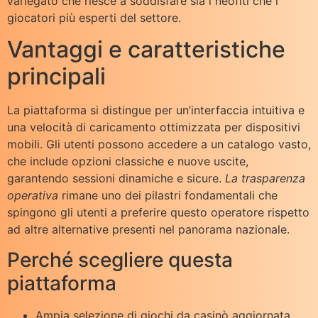
variegato che riesce a soddisfare sia i neofiti che i
giocatori più esperti del settore.
Vantaggi e caratteristiche
principali
La piattaforma si distingue per un’interfaccia intuitiva e
una velocità di caricamento ottimizzata per dispositivi
mobili. Gli utenti possono accedere a un catalogo vasto,
che include opzioni classiche e nuove uscite,
garantendo sessioni dinamiche e sicure.
La trasparenza
operativa
rimane uno dei pilastri fondamentali che
spingono gli utenti a preferire questo operatore rispetto
ad altre alternative presenti nel panorama nazionale.
Perché scegliere questa
piattaforma
Ampia selezione di giochi da casinò aggiornata