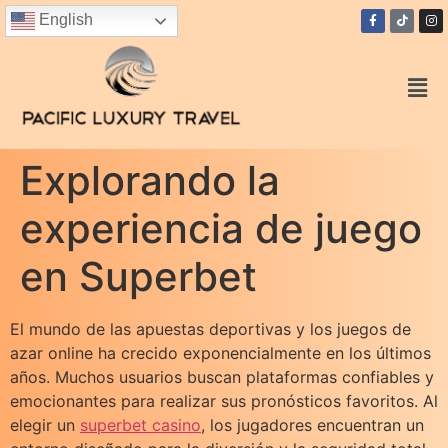
English
Explorando la
experiencia de juego
en Superbet
El mundo de las apuestas deportivas y los juegos de
azar online ha crecido exponencialmente en los últimos
años. Muchos usuarios buscan plataformas confiables y
emocionantes para realizar sus pronósticos favoritos. Al
elegir un
superbet casino
, los jugadores encuentran un