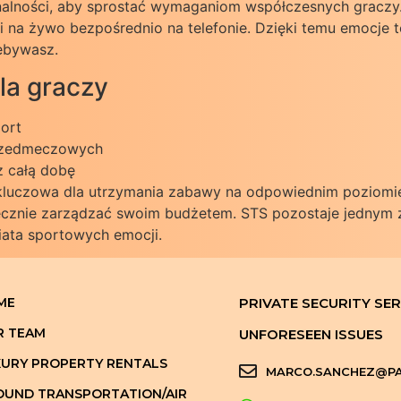
onalności, aby sprostać wymaganiom współczesnych graczy
i na żywo bezpośrednio na telefonie. Dzięki temu emocje t
zebywasz.
la graczy
port
przedmeczowych
z całą dobę
 kluczowa dla utrzymania zabawy na odpowiednim poziomie
znie zarządzać swoim budżetem. STS pozostaje jednym z 
iata sportowych emocji.
ME
PRIVATE SECURITY SER
R TEAM
UNFORESEEN ISSUES
URY PROPERTY RENTALS
MARCO.SANCHEZ@PA
UND TRANSPORTATION/AIR