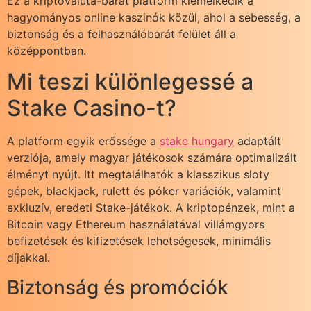
Ez a kriptovaluta-barát platform kiemelkedik a
hagyományos online kaszinók közül, ahol a sebesség, a
biztonság és a felhasználóbarát felület áll a
középpontban.
Mi teszi különlegessé a
Stake Casino-t?
A platform egyik erőssége a
stake hungary
adaptált
verziója, amely magyar játékosok számára optimalizált
élményt nyújt. Itt megtalálhatók a klasszikus sloty
gépek, blackjack, rulett és póker variációk, valamint
exkluzív, eredeti Stake-játékok. A kriptopénzek, mint a
Bitcoin vagy Ethereum használatával villámgyors
befizetések és kifizetések lehetségesek, minimális
díjakkal.
Biztonság és promóciók