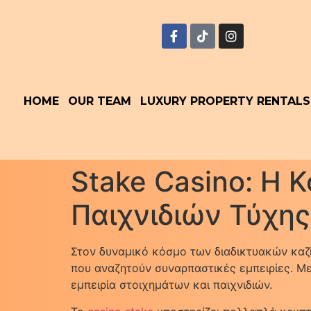
HOME
OUR TEAM
LUXURY PROPERTY RENTALS
Stake Casino: Η
Παιχνιδιών Τύχης
Στον δυναμικό κόσμο των διαδικτυακών καζ
που αναζητούν συναρπαστικές εμπειρίες. Μ
εμπειρία στοιχημάτων και παιχνιδιών.