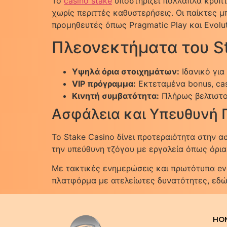
Το
casino stake
υποστηρίζει πολλαπλά κρυπτ
χωρίς περιττές καθυστερήσεις. Οι παίκτες μπ
προμηθευτές όπως Pragmatic Play και Evolu
Πλεονεκτήματα του St
Υψηλά όρια στοιχημάτων:
Ιδανικό για
VIP πρόγραμμα:
Εκτεταμένα bonus, cas
Κινητή συμβατότητα:
Πλήρως βελτιστο
Ασφάλεια και Υπευθυνή Π
Το Stake Casino δίνει προτεραιότητα στην 
την υπεύθυνη τζόγου με εργαλεία όπως όρι
Με τακτικές ενημερώσεις και πρωτότυπα even
πλατφόρμα με ατελείωτες δυνατότητες, εδώ 
HO