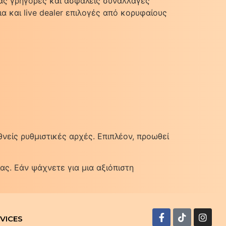
τας γρήγορες και ασφαλείς συναλλαγές
ια και live dealer επιλογές από κορυφαίους
νείς ρυθμιστικές αρχές. Επιπλέον, προωθεί
ας. Εάν ψάχνετε για μια αξιόπιστη
VICES