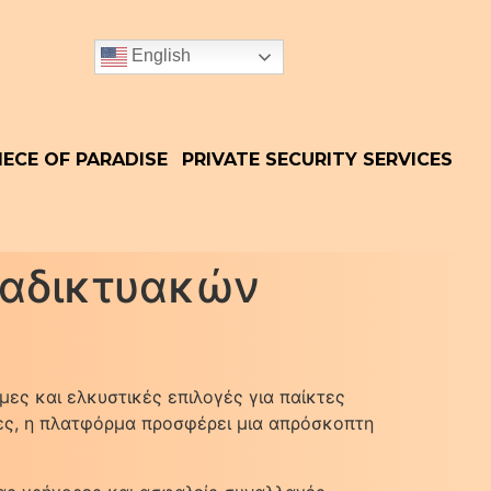
English
IECE OF PARADISE
PRIVATE SECURITY SERVICES
ιαδικτυακών
μες και ελκυστικές επιλογές για παίκτες
ες, η πλατφόρμα προσφέρει μια απρόσκοπτη