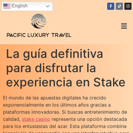
English
La guía definitiva
para disfrutar la
experiencia en Stake
El mundo de las apuestas digitales ha crecido
exponencialmente en los últimos años gracias a
plataformas innovadoras. Si buscas entretenimiento de
calidad,
stake casino
representa una opción destacada
para los entusiastas del azar. Esta plataforma combina