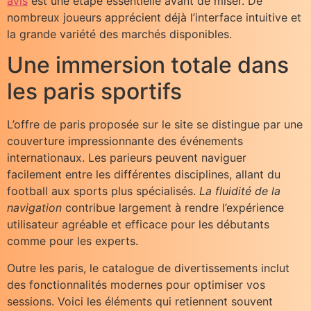
avis
est une étape essentielle avant de miser. De
nombreux joueurs apprécient déjà l’interface intuitive et
la grande variété des marchés disponibles.
Une immersion totale dans
les paris sportifs
L’offre de paris proposée sur le site se distingue par une
couverture impressionnante des événements
internationaux. Les parieurs peuvent naviguer
facilement entre les différentes disciplines, allant du
football aux sports plus spécialisés.
La fluidité de la
navigation
contribue largement à rendre l’expérience
utilisateur agréable et efficace pour les débutants
comme pour les experts.
Outre les paris, le catalogue de divertissements inclut
des fonctionnalités modernes pour optimiser vos
sessions. Voici les éléments qui retiennent souvent