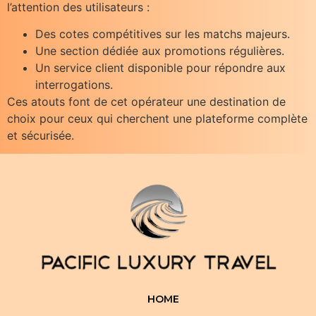
l’attention des utilisateurs :
Des cotes compétitives sur les matchs majeurs.
Une section dédiée aux promotions régulières.
Un service client disponible pour répondre aux
interrogations.
Ces atouts font de cet opérateur une destination de
choix pour ceux qui cherchent une plateforme complète
et sécurisée.
HOME