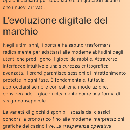
opzioni pensato per soddisfare sia i giocatori esperti
che i nuovi arrivati.
L’evoluzione digitale del
marchio
Negli ultimi anni, il portale ha saputo trasformarsi
radicalmente per adattarsi alle moderne abitudini degli
utenti che prediligono il gioco da mobile. Attraverso
interfacce intuitive e una sicurezza crittografica
avanzata, il brand garantisce sessioni di intrattenimento
protette in ogni fase. È fondamentale, tuttavia,
approcciarsi sempre con estrema moderazione,
considerando il gioco unicamente come una forma di
svago consapevole.
La varietà di giochi disponibili spazia dai classici
concorsi a pronostico fino alle moderne interpretazioni
grafiche dei casinò live.
La trasparenza operativa