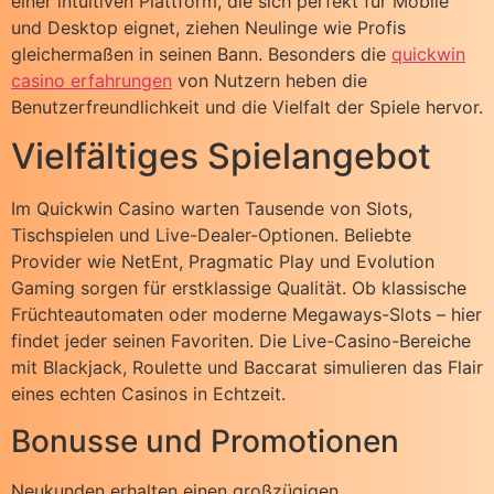
einer intuitiven Plattform, die sich perfekt für Mobile
und Desktop eignet, ziehen Neulinge wie Profis
gleichermaßen in seinen Bann. Besonders die
quickwin
casino erfahrungen
von Nutzern heben die
Benutzerfreundlichkeit und die Vielfalt der Spiele hervor.
Vielfältiges Spielangebot
Im Quickwin Casino warten Tausende von Slots,
Tischspielen und Live-Dealer-Optionen. Beliebte
Provider wie NetEnt, Pragmatic Play und Evolution
Gaming sorgen für erstklassige Qualität. Ob klassische
Früchteautomaten oder moderne Megaways-Slots – hier
findet jeder seinen Favoriten. Die Live-Casino-Bereiche
mit Blackjack, Roulette und Baccarat simulieren das Flair
eines echten Casinos in Echtzeit.
Bonusse und Promotionen
Neukunden erhalten einen großzügigen