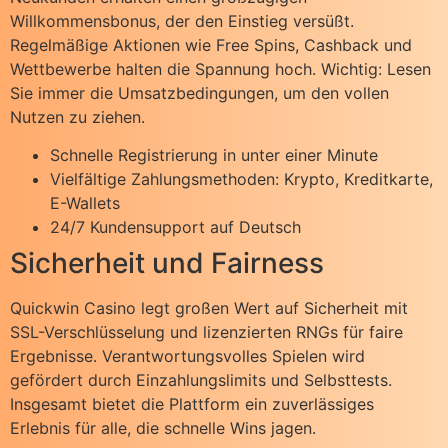
Willkommensbonus, der den Einstieg versüßt.
Regelmäßige Aktionen wie Free Spins, Cashback und
Wettbewerbe halten die Spannung hoch. Wichtig: Lesen
Sie immer die Umsatzbedingungen, um den vollen
Nutzen zu ziehen.
Schnelle Registrierung in unter einer Minute
Vielfältige Zahlungsmethoden: Krypto, Kreditkarte,
E-Wallets
24/7 Kundensupport auf Deutsch
Sicherheit und Fairness
Quickwin Casino legt großen Wert auf Sicherheit mit
SSL-Verschlüsselung und lizenzierten RNGs für faire
Ergebnisse. Verantwortungsvolles Spielen wird
gefördert durch Einzahlungslimits und Selbsttests.
Insgesamt bietet die Plattform ein zuverlässiges
Erlebnis für alle, die schnelle Wins jagen.