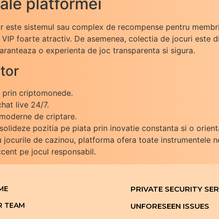
ale platformei
or este sistemul sau complex de recompense pentru membrii 
P foarte atractiv. De asemenea, colectia de jocuri este diver
 garanteaza o experienta de joc transparenta si sigura.
tor
 prin criptomonede.
chat live 24/7.
 moderne de criptare.
olideze pozitia pe piata prin inovatie constanta si o orient
au jocurile de cazinou, platforma ofera toate instrumentele
cent pe jocul responsabil.
ME
PRIVATE SECURITY SER
R TEAM
UNFORESEEN ISSUES