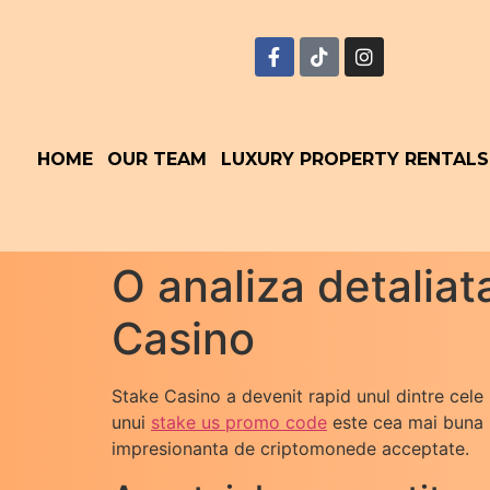
HOME
OUR TEAM
LUXURY PROPERTY RENTALS
O analiza detaliat
Casino
Stake Casino a devenit rapid unul dintre cele m
unui
stake us promo code
este cea mai buna m
impresionanta de criptomonede acceptate.