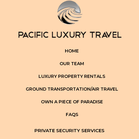
HOME
OUR TEAM
LUXURY PROPERTY RENTALS
GROUND TRANSPORTATION/AIR TRAVEL
OWN A PIECE OF PARADISE
FAQS
PRIVATE SECURITY SERVICES