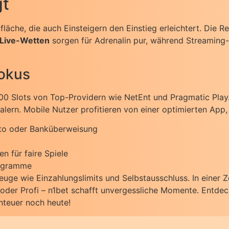
gt
fläche, die auch Einsteigern den Einstieg erleichtert. Die R
Live-Wetten
sorgen für Adrenalin pur, während Streaming-
okus
00 Slots von Top-Providern wie NetEnt und Pragmatic Play.
lern. Mobile Nutzer profitieren von einer optimierten App,
pto oder Banküberweisung
 für faire Spiele
rogramme
uge wie Einzahlungslimits und Selbstausschluss. In einer Zei
oder Profi – n1bet schafft unvergessliche Momente. Entde
nteuer noch heute!