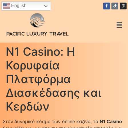
English
N1 Casino: Η
Κορυφαία
Πλατφόρμα
Διασκέδασης και
Κερδών
Στον δυναμικό κόσμο των online καζίνο, το
N1 Casino