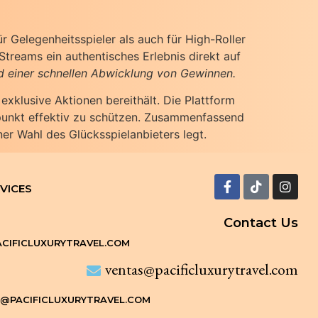
r Gelegenheitsspieler als auch für High-Roller
Streams ein authentisches Erlebnis direkt auf
nd einer schnellen Abwicklung von Gewinnen.
xklusive Aktionen bereithält. Die Plattform
punkt effektiv zu schützen. Zusammenfassend
ner Wahl des Glücksspielanbieters legt.
VICES
Contact Us
CIFICLUXURYTRAVEL.COM
ventas@pacificluxurytravel.com
S@PACIFICLUXURYTRAVEL.COM