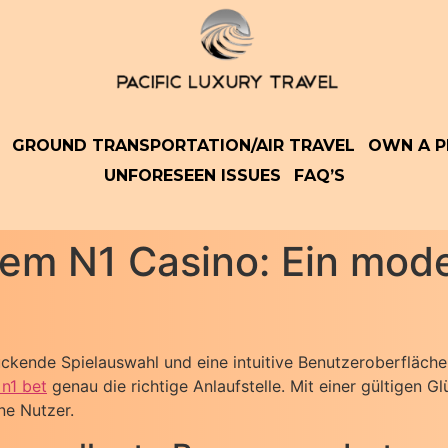
GROUND TRANSPORTATION/AIR TRAVEL
OWN A P
UNFORESEEN ISSUES
FAQ’S
em N1 Casino: Ein mode
kende Spielauswahl und eine intuitive Benutzeroberfläche 
 n1 bet
genau die richtige Anlaufstelle. Mit einer gültigen G
ne Nutzer.