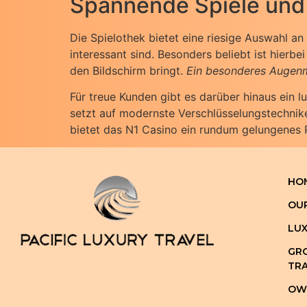
Spannende Spiele und
Die Spielothek bietet eine riesige Auswahl an
interessant sind. Besonders beliebt ist hierb
den Bildschirm bringt.
Ein besonderes Augenme
Für treue Kunden gibt es darüber hinaus ein 
setzt auf modernste Verschlüsselungstechnik
bietet das N1 Casino ein rundum gelungenes Pa
HO
OU
LUX
GRO
TRA
OWN