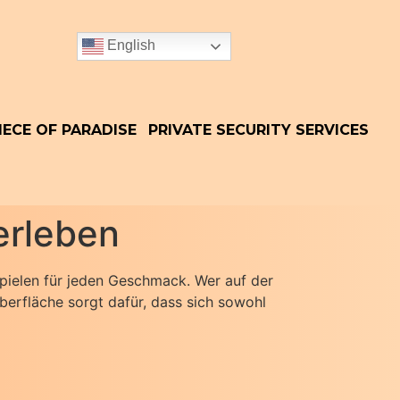
English
IECE OF PARADISE
PRIVATE SECURITY SERVICES
erleben
pielen für jeden Geschmack. Wer auf der
berfläche sorgt dafür, dass sich sowohl