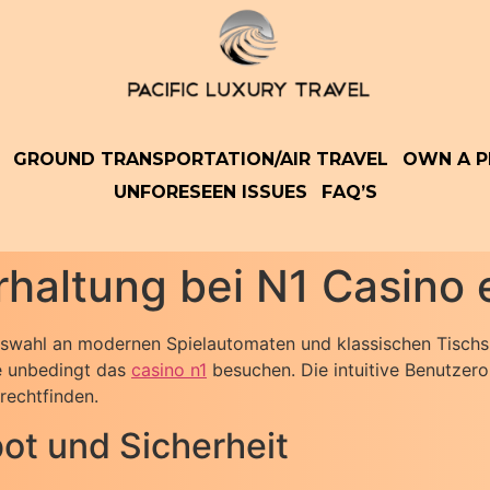
GROUND TRANSPORTATION/AIR TRAVEL
OWN A P
UNFORESEEN ISSUES
FAQ’S
rhaltung bei N1 Casino 
swahl an modernen Spielautomaten und klassischen Tischs
te unbedingt das
casino n1
besuchen. Die intuitive Benutzero
rechtfinden.
bot und Sicherheit