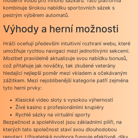
moderní volbu pro mnoho sázkařů. Tato platforma
kombinuje širokou nabídku sportovních sázek s
pestrým výběrem automatů.
Výhody a herní možnosti
Hráči oceňují především intuitivní rozhraní webu, které
umožňuje rychlou navigaci mezi jednotlivými sekcemi.
Mostbet
pravidelně aktualizuje svou nabídku bonusů,
což přitahuje jak nováčky, tak zkušené veterány
hledající nejlepší poměr mezi vkladem a očekávaným
zážitkem. Mezi nejoblíbenější kategorie patří zejména
tyto herní prvky:
Klasické video sloty s vysokou výherností
Živé kasino s profesionálními krupiéry
Rychlé sázky na virtuální sporty
Bezpečnost a spolehlivost jsou základními pilíři, na
kterých tato společnost staví svou dlouhodobou
reputaci. Uživatelská podpora funguje efektivně, díky