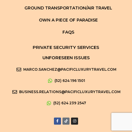
GROUND TRANSPORTATION/AIR TRAVEL
OWN A PIECE OF PARADISE
FAQS
PRIVATE SECURITY SERVICES
UNFORESEEN ISSUES
MARCO.SANCHEZ@PACIFICLUXURYTRAVEL.COM
(52) 624 196 1501
BUSINESS.RELATIONS@PACIFICLUXURYTRAVEL.COM
(52) 624 239 2547