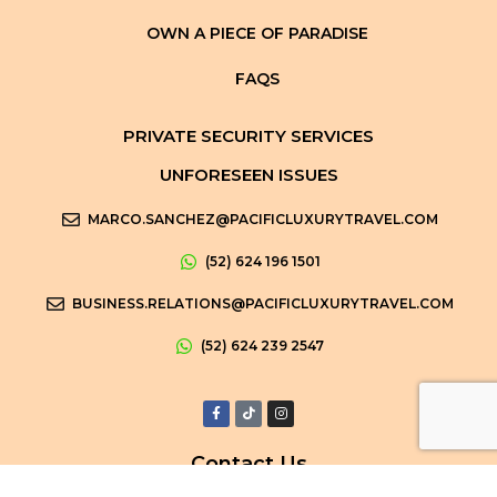
OWN A PIECE OF PARADISE
FAQS
PRIVATE SECURITY SERVICES
UNFORESEEN ISSUES
MARCO.SANCHEZ@PACIFICLUXURYTRAVEL.COM
(52) 624 196 1501
BUSINESS.RELATIONS@PACIFICLUXURYTRAVEL.COM
(52) 624 239 2547
Contact Us