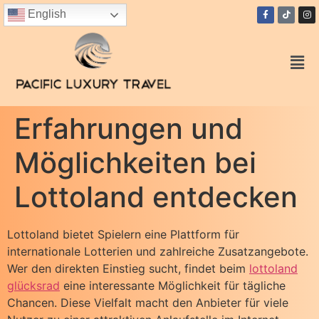
English
Erfahrungen und
Möglichkeiten bei
Lottoland entdecken
Lottoland bietet Spielern eine Plattform für
internationale Lotterien und zahlreiche Zusatzangebote.
Wer den direkten Einstieg sucht, findet beim
lottoland
glücksrad
eine interessante Möglichkeit für tägliche
Chancen. Diese Vielfalt macht den Anbieter für viele