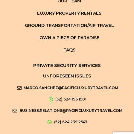
OUR TEAM
LUXURY PROPERTY RENTALS
GROUND TRANSPORTATION/AIR TRAVEL
OWN A PIECE OF PARADISE
FAQS
PRIVATE SECURITY SERVICES
UNFORESEEN ISSUES
MARCO.SANCHEZ@PACIFICLUXURYTRAVEL.COM
(52) 624 196 1501
BUSINESS.RELATIONS@PACIFICLUXURYTRAVEL.COM
(52) 624 239 2547