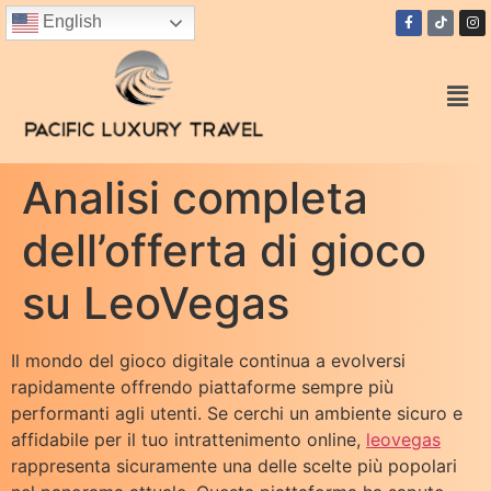
English
Analisi completa
dell’offerta di gioco
su LeoVegas
Il mondo del gioco digitale continua a evolversi
rapidamente offrendo piattaforme sempre più
performanti agli utenti. Se cerchi un ambiente sicuro e
affidabile per il tuo intrattenimento online,
leovegas
rappresenta sicuramente una delle scelte più popolari