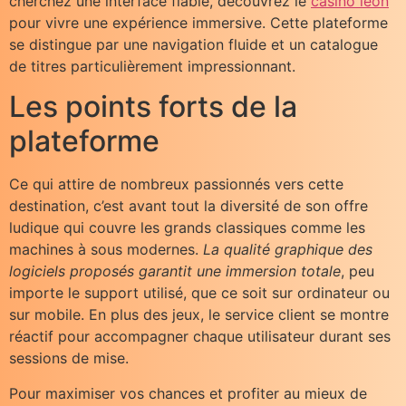
cherchez une interface fiable, découvrez le
casino leon
pour vivre une expérience immersive. Cette plateforme
se distingue par une navigation fluide et un catalogue
de titres particulièrement impressionnant.
Les points forts de la
plateforme
Ce qui attire de nombreux passionnés vers cette
destination, c’est avant tout la diversité de son offre
ludique qui couvre les grands classiques comme les
machines à sous modernes.
La qualité graphique des
logiciels proposés garantit une immersion totale
, peu
importe le support utilisé, que ce soit sur ordinateur ou
sur mobile. En plus des jeux, le service client se montre
réactif pour accompagner chaque utilisateur durant ses
sessions de mise.
Pour maximiser vos chances et profiter au mieux de