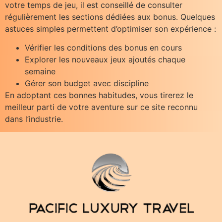
votre temps de jeu, il est conseillé de consulter
régulièrement les sections dédiées aux bonus. Quelques
astuces simples permettent d’optimiser son expérience :
Vérifier les conditions des bonus en cours
Explorer les nouveaux jeux ajoutés chaque
semaine
Gérer son budget avec discipline
En adoptant ces bonnes habitudes, vous tirerez le
meilleur parti de votre aventure sur ce site reconnu
dans l’industrie.