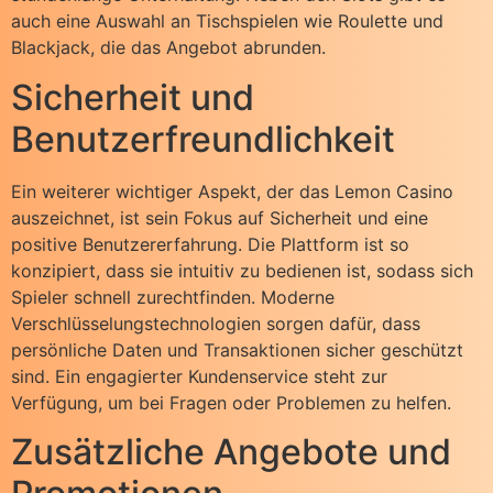
auch eine Auswahl an Tischspielen wie Roulette und
Blackjack, die das Angebot abrunden.
Sicherheit und
Benutzerfreundlichkeit
Ein weiterer wichtiger Aspekt, der das Lemon Casino
auszeichnet, ist sein Fokus auf Sicherheit und eine
positive Benutzererfahrung. Die Plattform ist so
konzipiert, dass sie intuitiv zu bedienen ist, sodass sich
Spieler schnell zurechtfinden. Moderne
Verschlüsselungstechnologien sorgen dafür, dass
persönliche Daten und Transaktionen sicher geschützt
sind. Ein engagierter Kundenservice steht zur
Verfügung, um bei Fragen oder Problemen zu helfen.
Zusätzliche Angebote und