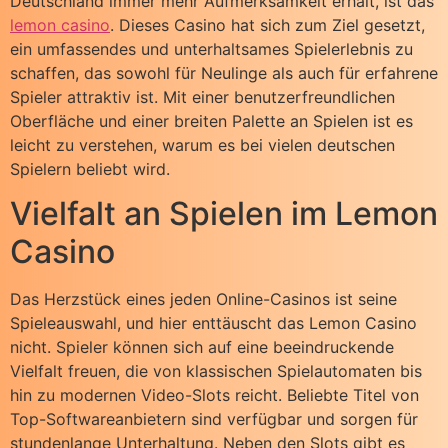
Deutschland immer mehr Aufmerksamkeit erhält, ist das
lemon casino
. Dieses Casino hat sich zum Ziel gesetzt,
ein umfassendes und unterhaltsames Spielerlebnis zu
schaffen, das sowohl für Neulinge als auch für erfahrene
Spieler attraktiv ist. Mit einer benutzerfreundlichen
Oberfläche und einer breiten Palette an Spielen ist es
leicht zu verstehen, warum es bei vielen deutschen
Spielern beliebt wird.
Vielfalt an Spielen im Lemon
Casino
Das Herzstück eines jeden Online-Casinos ist seine
Spieleauswahl, und hier enttäuscht das Lemon Casino
nicht. Spieler können sich auf eine beeindruckende
Vielfalt freuen, die von klassischen Spielautomaten bis
hin zu modernen Video-Slots reicht. Beliebte Titel von
Top-Softwareanbietern sind verfügbar und sorgen für
stundenlange Unterhaltung. Neben den Slots gibt es