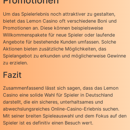
Promotionen
Um das Spielerlebnis noch attraktiver zu gestalten,
bietet das Lemon Casino oft verschiedene Boni und
Promotionen an. Diese können beispielsweise
Willkommenspakete für neue Spieler oder laufende
Angebote für bestehende Kunden umfassen. Solche
Aktionen bieten zusätzliche Möglichkeiten, das
Spielangebot zu erkunden und möglicherweise Gewinne
zu erzielen.
Fazit
Zusammenfassend lässt sich sagen, dass das Lemon
Casino eine solide Wahl für Spieler in Deutschland
darstellt, die ein sicheres, unterhaltsames und
abwechslungsreiches Online-Casino-Erlebnis suchen.
Mit seiner breiten Spieleauswahl und dem Fokus auf den
Spieler ist es definitiv einen Besuch wert.