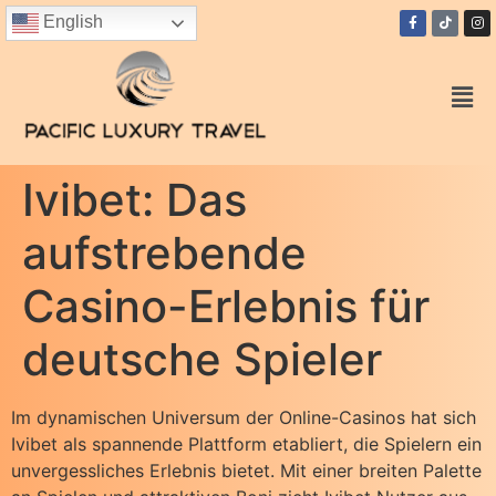
English
Ivibet: Das
aufstrebende
Casino-Erlebnis für
deutsche Spieler
Im dynamischen Universum der Online-Casinos hat sich
Ivibet als spannende Plattform etabliert, die Spielern ein
unvergessliches Erlebnis bietet. Mit einer breiten Palette