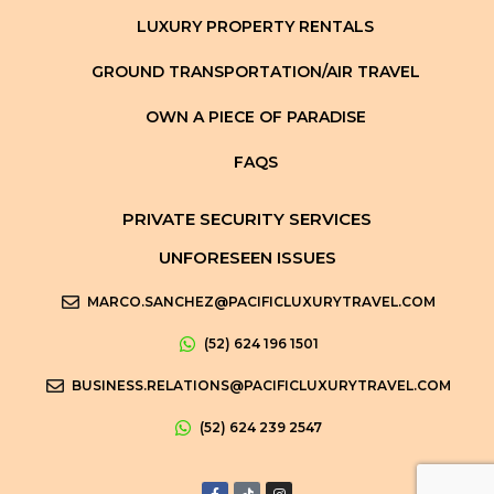
LUXURY PROPERTY RENTALS
GROUND TRANSPORTATION/AIR TRAVEL
OWN A PIECE OF PARADISE
FAQS
PRIVATE SECURITY SERVICES
UNFORESEEN ISSUES
MARCO.SANCHEZ@PACIFICLUXURYTRAVEL.COM
(52) 624 196 1501
BUSINESS.RELATIONS@PACIFICLUXURYTRAVEL.COM
(52) 624 239 2547