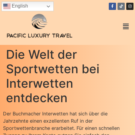
English
Die Welt der
Sportwetten bei
Interwetten
entdecken
Der Buchmacher Interwetten hat sich über die
Jahrzehnte einen exzellenten Ruf in der
Sportwettenbranche erarbeitet. Für einen schnellen