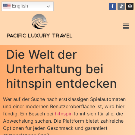
English
Die Welt der
Unterhaltung bei
hitnspin entdecken
Wer auf der Suche nach erstklassigen Spielautomaten
und einer modernen Benutzeroberfläche ist, wird hier
fündig. Ein Besuch bei
hitnspin
lohnt sich für alle, die
Abwechslung suchen. Die Plattform bietet zahlreiche
Optionen für jeden Geschmack und garantiert