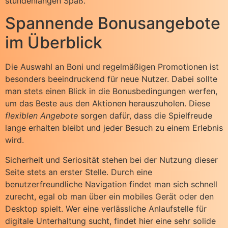
stundenlangen Spaß.
Spannende Bonusangebote
im Überblick
Die Auswahl an Boni und regelmäßigen Promotionen ist
besonders beeindruckend für neue Nutzer. Dabei sollte
man stets einen Blick in die Bonusbedingungen werfen,
um das Beste aus den Aktionen herauszuholen. Diese
flexiblen Angebote
sorgen dafür, dass die Spielfreude
lange erhalten bleibt und jeder Besuch zu einem Erlebnis
wird.
Sicherheit und Seriosität stehen bei der Nutzung dieser
Seite stets an erster Stelle. Durch eine
benutzerfreundliche Navigation findet man sich schnell
zurecht, egal ob man über ein mobiles Gerät oder den
Desktop spielt. Wer eine verlässliche Anlaufstelle für
digitale Unterhaltung sucht, findet hier eine sehr solide