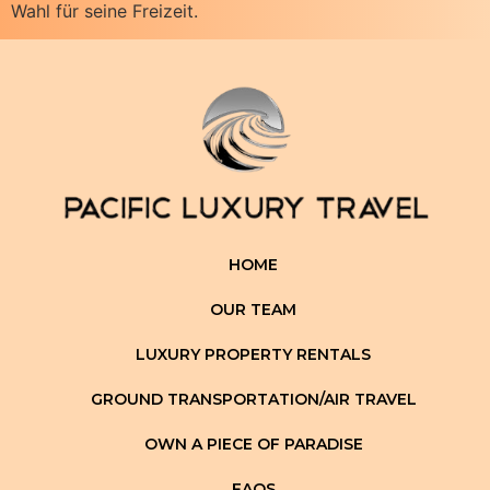
Wahl für seine Freizeit.
HOME
OUR TEAM
LUXURY PROPERTY RENTALS
GROUND TRANSPORTATION/AIR TRAVEL
OWN A PIECE OF PARADISE
FAQS