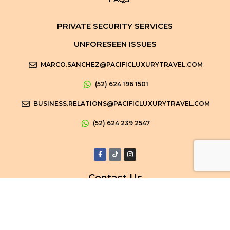
PRIVATE SECURITY SERVICES
UNFORESEEN ISSUES
MARCO.SANCHEZ@PACIFICLUXURYTRAVEL.COM
(52) 624 196 1501
BUSINESS.RELATIONS@PACIFICLUXURYTRAVEL.COM
(52) 624 239 2547
Contact Us
ventas@pacificluxurytravel.com