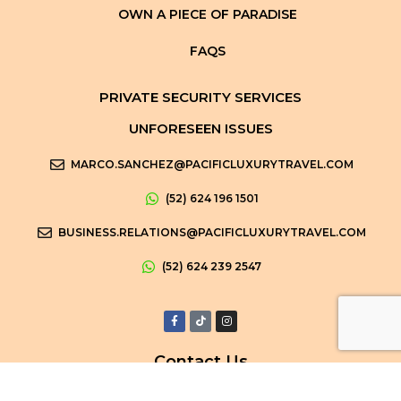
OWN A PIECE OF PARADISE
FAQS
PRIVATE SECURITY SERVICES
UNFORESEEN ISSUES
MARCO.SANCHEZ@PACIFICLUXURYTRAVEL.COM
(52) 624 196 1501
BUSINESS.RELATIONS@PACIFICLUXURYTRAVEL.COM
(52) 624 239 2547
Contact Us