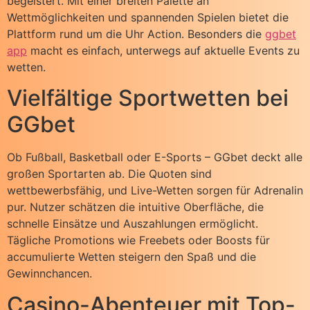
begeistert. Mit einer breiten Palette an
Wettmöglichkeiten und spannenden Spielen bietet die
Plattform rund um die Uhr Action. Besonders die
ggbet
app
macht es einfach, unterwegs auf aktuelle Events zu
wetten.
Vielfältige Sportwetten bei
GGbet
Ob Fußball, Basketball oder E-Sports – GGbet deckt alle
großen Sportarten ab. Die Quoten sind
wettbewerbsfähig, und Live-Wetten sorgen für Adrenalin
pur. Nutzer schätzen die intuitive Oberfläche, die
schnelle Einsätze und Auszahlungen ermöglicht.
Tägliche Promotions wie Freebets oder Boosts für
accumulierte Wetten steigern den Spaß und die
Gewinnchancen.
Casino-Abenteuer mit Top-