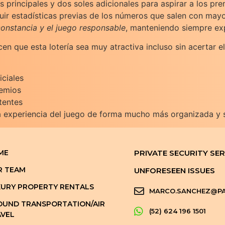
 principales y dos soles adicionales para aspirar a los pr
uir estadísticas previas de los números que salen con mayo
 constancia y el juego responsable
, manteniendo siempre exp
en que esta lotería sea muy atractiva incluso sin acertar 
iciales
remios
tentes
 la experiencia del juego de forma mucho más organizada y 
ME
PRIVATE SECURITY SER
R TEAM
UNFORESEEN ISSUES
URY PROPERTY RENTALS
MARCO.SANCHEZ@PA
UND TRANSPORTATION/AIR
(52) 624 196 1501
VEL