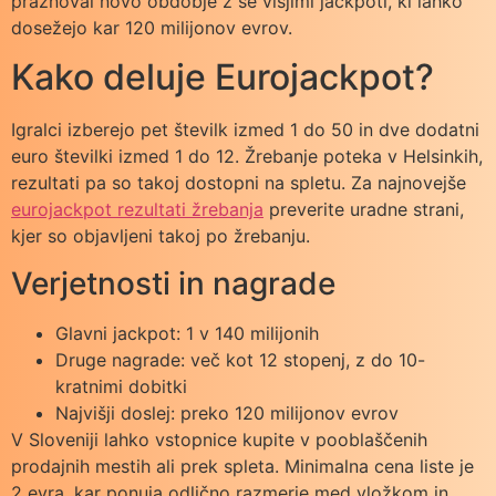
praznoval novo obdobje z še višjimi jackpoti, ki lahko
dosežejo kar 120 milijonov evrov.
Kako deluje Eurojackpot?
Igralci izberejo pet številk izmed 1 do 50 in dve dodatni
euro številki izmed 1 do 12. Žrebanje poteka v Helsinkih,
rezultati pa so takoj dostopni na spletu. Za najnovejše
eurojackpot rezultati žrebanja
preverite uradne strani,
kjer so objavljeni takoj po žrebanju.
Verjetnosti in nagrade
Glavni jackpot: 1 v 140 milijonih
Druge nagrade: več kot 12 stopenj, z do 10-
kratnimi dobitki
Najvišji doslej: preko 120 milijonov evrov
V Sloveniji lahko vstopnice kupite v pooblaščenih
prodajnih mestih ali prek spleta. Minimalna cena liste je
2 evra, kar ponuja odlično razmerje med vložkom in