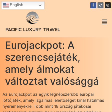
English
Eurojackpot: A
szerencsejáték,
amely álmokat
változtat valósággá
Az Eurojackpot az egyik legnépszerűbb európai
lottójáték, amely izgalmas lehetőséget kínál hatalmas
nyereményekre. Több mint 18 ország játékosai