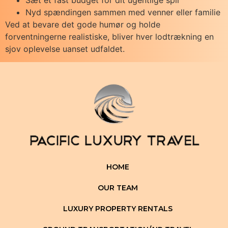
Nyd spændingen sammen med venner eller familie
Ved at bevare det gode humør og holde
forventningerne realistiske, bliver hver lodtrækning en
sjov oplevelse uanset udfaldet.
HOME
OUR TEAM
LUXURY PROPERTY RENTALS