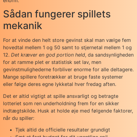
enorm.
Sådan fungerer spillets
mekanik
For at vinde den helt store gevinst skal man vælge fem
hovedtal mellem 1 og 50 samt to stjernetal mellem 1 og
12.
Det kræver en god portion held
, da sandsynligheden
for at ramme plet er statistisk set lav, men
gevinstmulighederne forbliver enorme for alle deltagere.
Mange spillere foretrækker at bruge faste systemer
eller følge deres egne lykketal hver fredag aften.
Det er altid vigtigt at spille ansvarligt og betragte
lotteriet som ren underholdning frem for en sikker
indtægtskilde. Husk at holde øje med følgende faktorer,
når du spiller:
Tjek altid de officielle resultater grundigt
Sæt et fast budget for dit ugentlige spil