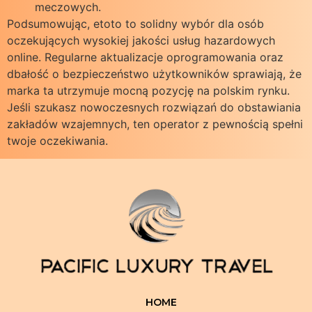
meczowych.
Podsumowując, etoto to solidny wybór dla osób
oczekujących wysokiej jakości usług hazardowych
online. Regularne aktualizacje oprogramowania oraz
dbałość o bezpieczeństwo użytkowników sprawiają, że
marka ta utrzymuje mocną pozycję na polskim rynku.
Jeśli szukasz nowoczesnych rozwiązań do obstawiania
zakładów wzajemnych, ten operator z pewnością spełni
twoje oczekiwania.
HOME