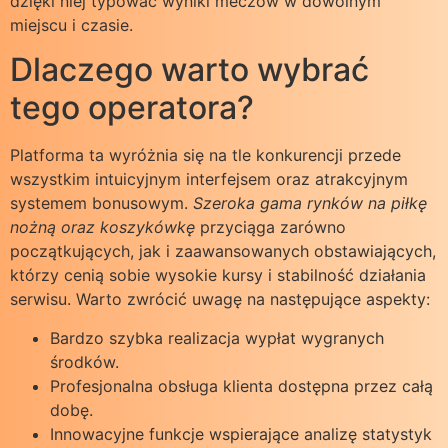
dzięki niej typować wyniki meczów w dowolnym
miejscu i czasie.
Dlaczego warto wybrać
tego operatora?
Platforma ta wyróżnia się na tle konkurencji przede
wszystkim intuicyjnym interfejsem oraz atrakcyjnym
systemem bonusowym.
Szeroka gama rynków na piłkę
nożną oraz koszykówkę
przyciąga zarówno
początkujących, jak i zaawansowanych obstawiających,
którzy cenią sobie wysokie kursy i stabilność działania
serwisu. Warto zwrócić uwagę na następujące aspekty:
Bardzo szybka realizacja wypłat wygranych
środków.
Profesjonalna obsługa klienta dostępna przez całą
dobę.
Innowacyjne funkcje wspierające analizę statystyk