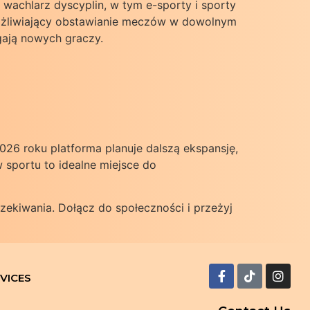
 wachlarz dyscyplin, w tym e-sporty i sporty
 umożliwiający obstawianie meczów w dowolnym
ągają nowych graczy.
026 roku platforma planuje dalszą ekspansję,
 sportu to idealne miejsce do
zekiwania. Dołącz do społeczności i przeżyj
VICES