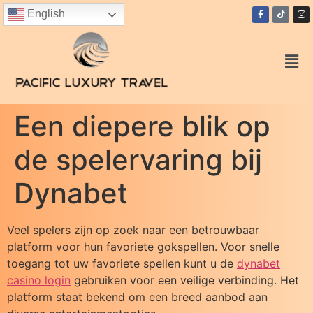
English
Een diepere blik op
de spelervaring bij
Dynabet
Veel spelers zijn op zoek naar een betrouwbaar
platform voor hun favoriete gokspellen. Voor snelle
toegang tot uw favoriete spellen kunt u de
dynabet
casino login
gebruiken voor een veilige verbinding. Het
platform staat bekend om een breed aanbod aan