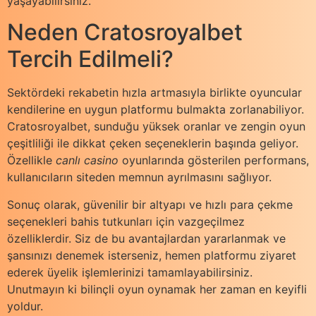
yaşayabilirsiniz.
Neden Cratosroyalbet
Tercih Edilmeli?
Sektördeki rekabetin hızla artmasıyla birlikte oyuncular
kendilerine en uygun platformu bulmakta zorlanabiliyor.
Cratosroyalbet, sunduğu yüksek oranlar ve zengin oyun
çeşitliliği ile dikkat çeken seçeneklerin başında geliyor.
Özellikle
canlı casino
oyunlarında gösterilen performans,
kullanıcıların siteden memnun ayrılmasını sağlıyor.
Sonuç olarak, güvenilir bir altyapı ve hızlı para çekme
seçenekleri bahis tutkunları için vazgeçilmez
özelliklerdir. Siz de bu avantajlardan yararlanmak ve
şansınızı denemek isterseniz, hemen platformu ziyaret
ederek üyelik işlemlerinizi tamamlayabilirsiniz.
Unutmayın ki bilinçli oyun oynamak her zaman en keyifli
yoldur.