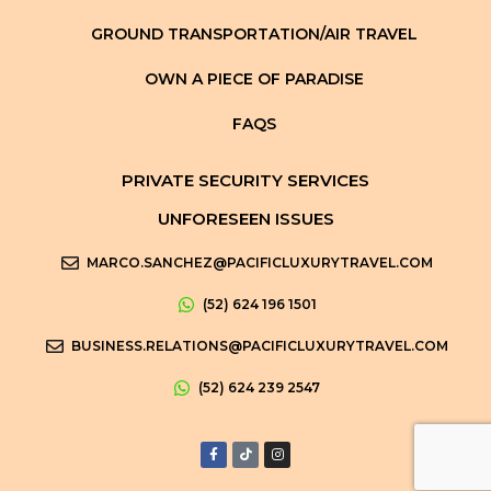
GROUND TRANSPORTATION/AIR TRAVEL
OWN A PIECE OF PARADISE
FAQS
PRIVATE SECURITY SERVICES
UNFORESEEN ISSUES
MARCO.SANCHEZ@PACIFICLUXURYTRAVEL.COM
(52) 624 196 1501
BUSINESS.RELATIONS@PACIFICLUXURYTRAVEL.COM
(52) 624 239 2547