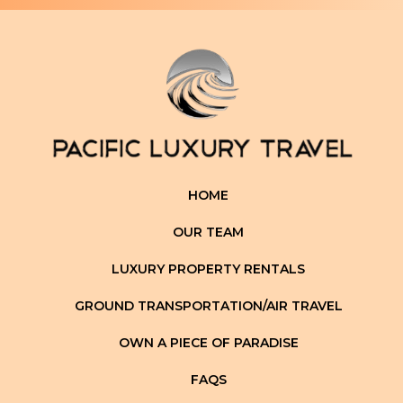
HOME
OUR TEAM
LUXURY PROPERTY RENTALS
GROUND TRANSPORTATION/AIR TRAVEL
OWN A PIECE OF PARADISE
FAQS