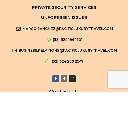
PRIVATE SECURITY SERVICES
UNFORESEEN ISSUES
MARCO.SANCHEZ@PACIFICLUXURYTRAVEL.COM
(52) 624 196 1501
BUSINESS.RELATIONS@PACIFICLUXURYTRAVEL.COM
(52) 624 239 2547
Contact Us
ventas@pacificluxurytravel.com
© 2025 Pacific Luxury Travel, All Rights Reserved