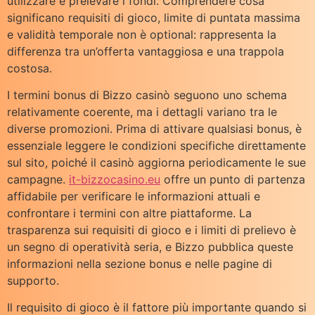
utilizzare e prelevare i fondi. Comprendere cosa
significano requisiti di gioco, limite di puntata massima
e validità temporale non è optional: rappresenta la
differenza tra un’offerta vantaggiosa e una trappola
costosa.
I termini bonus di Bizzo casinò seguono uno schema
relativamente coerente, ma i dettagli variano tra le
diverse promozioni. Prima di attivare qualsiasi bonus, è
essenziale leggere le condizioni specifiche direttamente
sul sito, poiché il casinò aggiorna periodicamente le sue
campagne.
it-bizzocasino.eu
offre un punto di partenza
affidabile per verificare le informazioni attuali e
confrontare i termini con altre piattaforme. La
trasparenza sui requisiti di gioco e i limiti di prelievo è
un segno di operatività seria, e Bizzo pubblica queste
informazioni nella sezione bonus e nelle pagine di
supporto.
Il requisito di gioco è il fattore più importante quando si