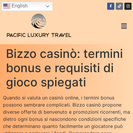
English
Bizzo casinò: termini
bonus e requisiti di
gioco spiegati
Quando si valuta un casinò online, i termini bonus
possono sembrare complicati. Bizzo casinò propone
diverse offerte di benvenuto e promozioni ricorrenti, ma
dietro ogni bonus si nascondono condizioni specifiche
che determinano quanto facilmente un giocatore può