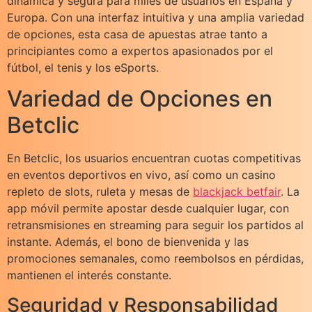
dinámica y segura para miles de usuarios en España y
Europa. Con una interfaz intuitiva y una amplia variedad
de opciones, esta casa de apuestas atrae tanto a
principiantes como a expertos apasionados por el
fútbol, el tenis y los eSports.
Variedad de Opciones en
Betclic
En Betclic, los usuarios encuentran cuotas competitivas
en eventos deportivos en vivo, así como un casino
repleto de slots, ruleta y mesas de
blackjack betfair
. La
app móvil permite apostar desde cualquier lugar, con
retransmisiones en streaming para seguir los partidos al
instante. Además, el bono de bienvenida y las
promociones semanales, como reembolsos en pérdidas,
mantienen el interés constante.
Seguridad y Responsabilidad