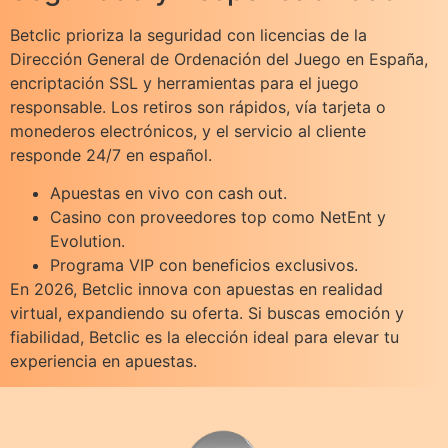
Betclic prioriza la seguridad con licencias de la
Dirección General de Ordenación del Juego en España,
encriptación SSL y herramientas para el juego
responsable. Los retiros son rápidos, vía tarjeta o
monederos electrónicos, y el servicio al cliente
responde 24/7 en español.
Apuestas en vivo con cash out.
Casino con proveedores top como NetEnt y
Evolution.
Programa VIP con beneficios exclusivos.
En 2026, Betclic innova con apuestas en realidad
virtual, expandiendo su oferta. Si buscas emoción y
fiabilidad, Betclic es la elección ideal para elevar tu
experiencia en apuestas.