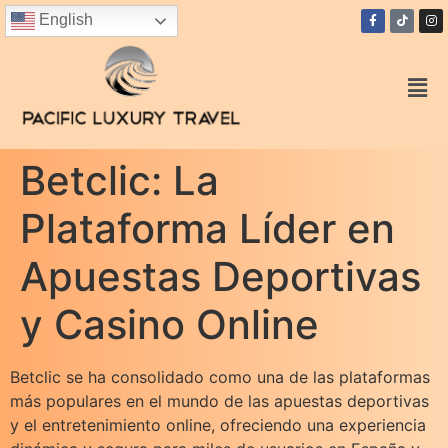
English
Betclic: La
Plataforma Líder en
Apuestas Deportivas
y Casino Online
Betclic se ha consolidado como una de las plataformas
más populares en el mundo de las apuestas deportivas
y el entretenimiento online, ofreciendo una experiencia