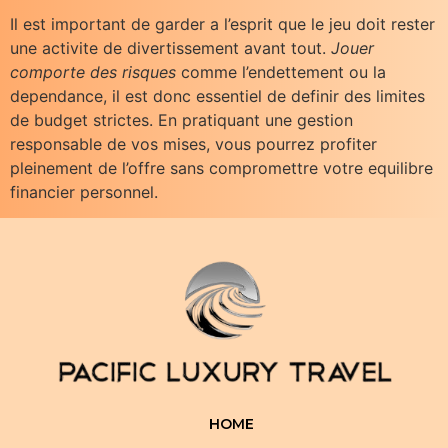
Il est important de garder a l’esprit que le jeu doit rester
une activite de divertissement avant tout.
Jouer
comporte des risques
comme l’endettement ou la
dependance, il est donc essentiel de definir des limites
de budget strictes. En pratiquant une gestion
responsable de vos mises, vous pourrez profiter
pleinement de l’offre sans compromettre votre equilibre
financier personnel.
HOME