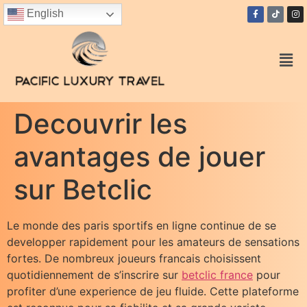
English
Decouvrir les
avantages de jouer
sur Betclic
Le monde des paris sportifs en ligne continue de se
developper rapidement pour les amateurs de sensations
fortes. De nombreux joueurs francais choisissent
quotidiennement de s’inscrire sur
betclic france
pour
profiter d’une experience de jeu fluide. Cette plateforme