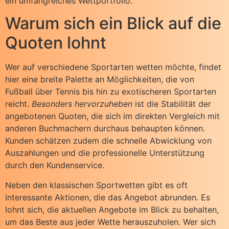
ein umfangreiches Wettportfolio.
Warum sich ein Blick auf die
Quoten lohnt
Wer auf verschiedene Sportarten wetten möchte, findet
hier eine breite Palette an Möglichkeiten, die von
Fußball über Tennis bis hin zu exotischeren Sportarten
reicht.
Besonders hervorzuheben
ist die Stabilität der
angebotenen Quoten, die sich im direkten Vergleich mit
anderen Buchmachern durchaus behaupten können.
Kunden schätzen zudem die schnelle Abwicklung von
Auszahlungen und die professionelle Unterstützung
durch den Kundenservice.
Neben den klassischen Sportwetten gibt es oft
interessante Aktionen, die das Angebot abrunden. Es
lohnt sich, die aktuellen Angebote im Blick zu behalten,
um das Beste aus jeder Wette herauszuholen. Wer sich