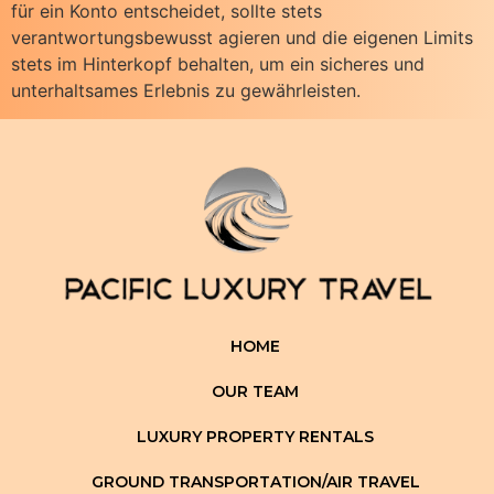
für ein Konto entscheidet, sollte stets
verantwortungsbewusst agieren und die eigenen Limits
stets im Hinterkopf behalten, um ein sicheres und
unterhaltsames Erlebnis zu gewährleisten.
HOME
OUR TEAM
LUXURY PROPERTY RENTALS
GROUND TRANSPORTATION/AIR TRAVEL